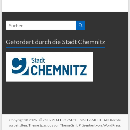
Gefördert durch die Stadt Chemnitz
Copyright © 2026
BÜRGERPLATTFORM CHEMNITZ-MITTE
. Alle Rechte
vorbehalten. Theme
Spacious
von ThemeGrill. Präsentiert von:
WordPress
.